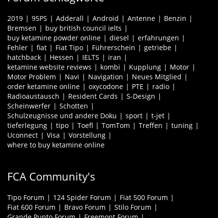
2019
95PS
Adderall
Android
Antenne
Benzin
Bremsen
buy british council ielts
buy ketamine powder online
diesel
erfahrungen
Fehler
fiat
Fiat Tipo
Führerschein
getriebe
hatchback
Hessen
IELTS
iran
ketamine website reviews
kombi
Kupplung
Motor
Motor Problem
Navi
Navigation
Neues Mitglied
order ketamine online
oxycodone
PTE
radio
Radioaustausch
Resident Cards
S-Design
Scheinwerfer
Schotten
Schulzeugnisse und andere Doku
sport
t-jet
tieferlegung
tipo
Toefl
TomTom
Treffen
tuning
Uconnect
Visa
Vorstellung
where to buy ketamine online
FCA Community's
Tipo Forum
124 Spider Forum
Fiat 500 Forum
Fiat 600 Forum
Bravo Forum
Stilo Forum
Grande Punto Forum
Freemont Forum