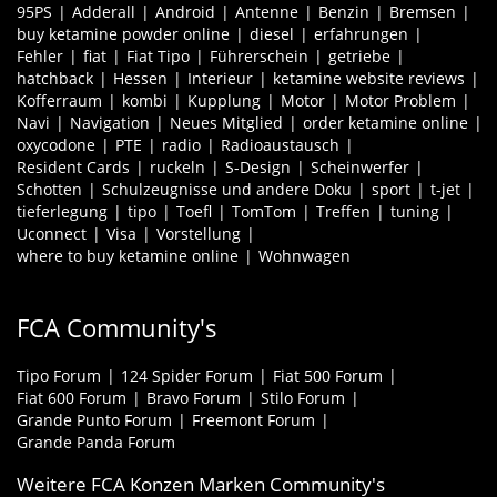
95PS
Adderall
Android
Antenne
Benzin
Bremsen
buy ketamine powder online
diesel
erfahrungen
Fehler
fiat
Fiat Tipo
Führerschein
getriebe
hatchback
Hessen
Interieur
ketamine website reviews
Kofferraum
kombi
Kupplung
Motor
Motor Problem
Navi
Navigation
Neues Mitglied
order ketamine online
oxycodone
PTE
radio
Radioaustausch
Resident Cards
ruckeln
S-Design
Scheinwerfer
Schotten
Schulzeugnisse und andere Doku
sport
t-jet
tieferlegung
tipo
Toefl
TomTom
Treffen
tuning
Uconnect
Visa
Vorstellung
where to buy ketamine online
Wohnwagen
FCA Community's
Tipo Forum
124 Spider Forum
Fiat 500 Forum
Fiat 600 Forum
Bravo Forum
Stilo Forum
Grande Punto Forum
Freemont Forum
Grande Panda Forum
Weitere FCA Konzen Marken Community's