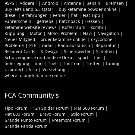
95PS
Adderall
Android
Antenne
Benzin
Bremsen
Buy Ielts Band 5.5 Qatar
buy ketamine powder online
diesel
erfahrungen
Fehler
fiat
Fiat Tipo
Führerschein
getriebe
hatchback
Hessen
ketamine website reviews
Kofferraum
kombi
Kupplung
Motor
Motor Problem
Navi
Navigation
Neues Mitglied
order ketamine online
oxycodone
Probleme
PTE
radio
Radioaustausch
Reparatur
Resident Cards
S-Design
Scheinwerfer
Schotten
Schulzeugnisse und andere Doku
sport
t-jet
tieferlegung
tipo
Toefl
TomTom
Treffen
tuning
Uconnect
Visa
Vorstellung
where to buy ketamine online
FCA Community's
Tipo Forum
124 Spider Forum
Fiat 500 Forum
Fiat 600 Forum
Bravo Forum
Stilo Forum
Grande Punto Forum
Freemont Forum
Grande Panda Forum