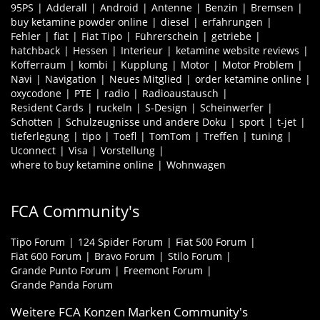
95PS
Adderall
Android
Antenne
Benzin
Bremsen
buy ketamine powder online
diesel
erfahrungen
Fehler
fiat
Fiat Tipo
Führerschein
getriebe
hatchback
Hessen
Interieur
ketamine website reviews
Kofferraum
kombi
Kupplung
Motor
Motor Problem
Navi
Navigation
Neues Mitglied
order ketamine online
oxycodone
PTE
radio
Radioaustausch
Resident Cards
ruckeln
S-Design
Scheinwerfer
Schotten
Schulzeugnisse und andere Doku
sport
t-jet
tieferlegung
tipo
Toefl
TomTom
Treffen
tuning
Uconnect
Visa
Vorstellung
where to buy ketamine online
Wohnwagen
FCA Community's
Tipo Forum
124 Spider Forum
Fiat 500 Forum
Fiat 600 Forum
Bravo Forum
Stilo Forum
Grande Punto Forum
Freemont Forum
Grande Panda Forum
Weitere FCA Konzen Marken Community's