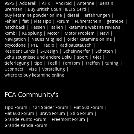
95PS
Adderall
AHK
Android
Antenne
Benzin
Bremsen
Buy British Counil IELTS Certi
buy ketamine powder online
diesel
erfahrungen
Fehler
fiat
Fiat Tipo
Forum
Führerschein
getriebe
hatchback
Hessen
Italien
ketamine website reviews
kombi
Kupplung
Motor
Motor Problem
Navi
Navigation
Neues Mitglied
order ketamine online
oxycodone
PTE
radio
Radioaustausch
Resident Cards
S-Design
Scheinwerfer
Schotten
Schulzeugnisse und andere Doku
sport
t-jet
tieferlegung
tipo
Toefl
TomTom
Treffen
tuning
Uconnect
Visa
Vorstellung
where to buy ketamine online
FCA Community's
Tipo Forum
124 Spider Forum
Fiat 500 Forum
Fiat 600 Forum
Bravo Forum
Stilo Forum
Grande Punto Forum
Freemont Forum
Grande Panda Forum