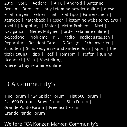
2019
95PS
Adderall
AHK
Android
Antenne
Benzin
Bremsen
buy ketamine powder online
diesel
erfahrungen
Fehler
fiat
Fiat Tipo
Führerschein
getriebe
hatchback
Hessen
ketamine website reviews
kombi
Kupplung
Motor
Motor Problem
Navi
Navigation
Neues Mitglied
order ketamine online
oxycodone
Probleme
PTE
radio
Radioaustausch
Reparatur
Resident Cards
S-Design
Scheinwerfer
Schotten
Schulzeugnisse und andere Doku
sport
t-jet
tieferlegung
tipo
Toefl
TomTom
Treffen
tuning
Uconnect
Visa
Vorstellung
where to buy ketamine online
FCA Community's
Tipo Forum
124 Spider Forum
Fiat 500 Forum
Fiat 600 Forum
Bravo Forum
Stilo Forum
Grande Punto Forum
Freemont Forum
Grande Panda Forum
Weitere FCA Konzen Marken Community's