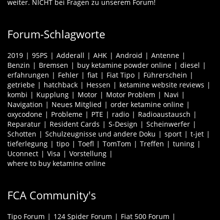
weiter. NICHT bei Fragen zu unserem Forum!
Forum-Schlagworte
2019
95PS
Adderall
AHK
Android
Antenne
Benzin
Bremsen
buy ketamine powder online
diesel
erfahrungen
Fehler
fiat
Fiat Tipo
Führerschein
getriebe
hatchback
Hessen
ketamine website reviews
kombi
Kupplung
Motor
Motor Problem
Navi
Navigation
Neues Mitglied
order ketamine online
oxycodone
Probleme
PTE
radio
Radioaustausch
Reparatur
Resident Cards
S-Design
Scheinwerfer
Schotten
Schulzeugnisse und andere Doku
sport
t-jet
tieferlegung
tipo
Toefl
TomTom
Treffen
tuning
Uconnect
Visa
Vorstellung
where to buy ketamine online
FCA Community's
Tipo Forum
124 Spider Forum
Fiat 500 Forum