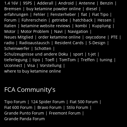
1.4 16V
95PS
Adderall
Android
Antenne
Benzin
Bremsen
buy ketamine powder online
diesel
erfahrungen
Fehler
Fensterheber
fiat
Fiat Tipo
Forum
Führerschein
getriebe
hatchback
Hessen
Italien
ketamine website reviews
kombi
Kupplung
Motor
Motor Problem
Navi
Navigation
Neues Mitglied
order ketamine online
oxycodone
PTE
radio
Radioaustausch
Resident Cards
S-Design
Scheinwerfer
Schotten
Schulzeugnisse und andere Doku
sport
t-jet
tieferlegung
tipo
Toefl
TomTom
Treffen
tuning
Uconnect
Visa
Vorstellung
where to buy ketamine online
FCA Community's
Tipo Forum
124 Spider Forum
Fiat 500 Forum
Fiat 600 Forum
Bravo Forum
Stilo Forum
Grande Punto Forum
Freemont Forum
Grande Panda Forum