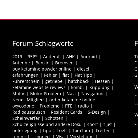
Forum-Schlagworte
2019
95PS
Adderall
AHK
Android
T
Antenne
Benzin
Bremsen
F
buy ketamine powder online
diesel
G
erfahrungen
Fehler
fiat
Fiat Tipo
G
Führerschein
getriebe
hatchback
Hessen
W
ketamine website reviews
kombi
Kupplung
Motor
Motor Problem
Navi
Navigation
F
Neues Mitglied
order ketamine online
L
oxycodone
Probleme
PTE
radio
Radioaustausch
Resident Cards
S-Design
W
Scheinwerfer
Schotten
Schulzeugnisse und andere Doku
sport
t-jet
F
tieferlegung
tipo
Toefl
TomTom
Treffen
tuning
Uconnect
Visa
Vorstellung