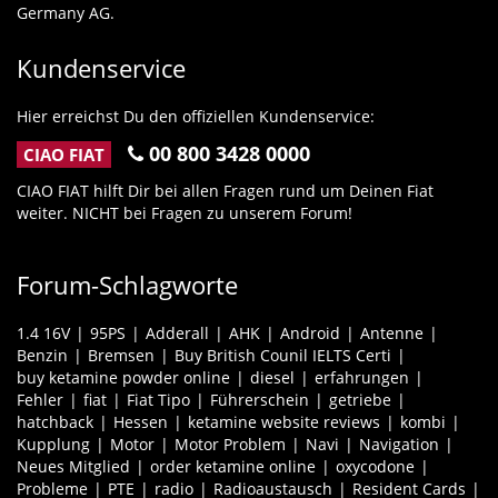
Germany AG.
Kundenservice
Hier erreichst Du den offiziellen Kundenservice:
00 800 3428 0000
CIAO FIAT
CIAO FIAT hilft Dir bei allen Fragen rund um Deinen Fiat
weiter. NICHT bei Fragen zu unserem Forum!
Forum-Schlagworte
1.4 16V
95PS
Adderall
AHK
Android
Antenne
Benzin
Bremsen
Buy British Counil IELTS Certi
buy ketamine powder online
diesel
erfahrungen
Fehler
fiat
Fiat Tipo
Führerschein
getriebe
hatchback
Hessen
ketamine website reviews
kombi
Kupplung
Motor
Motor Problem
Navi
Navigation
Neues Mitglied
order ketamine online
oxycodone
Probleme
PTE
radio
Radioaustausch
Resident Cards