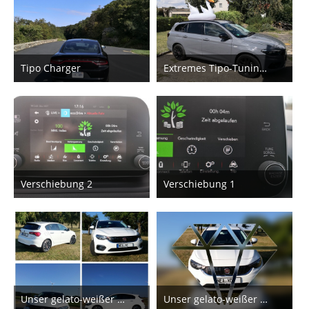
Tipo Charger
Extremes Tipo-Tuning! Flügelspoiler!
3. Oktober 2019
10. August 2018
7
9
Verschiebung 2
Verschiebung 1
2. April 2018
2. April 2018
3
1
Unser gelato-weißer Hatchback.
Unser gelato-weißer Hatchback.