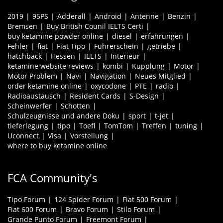
2019
95PS
Adderall
Android
Antenne
Benzin
Bremsen
Buy British Counil IELTS Certi
buy ketamine powder online
diesel
erfahrungen
Fehler
fiat
Fiat Tipo
Führerschein
getriebe
hatchback
Hessen
IELTS
Interieur
ketamine website reviews
kombi
Kupplung
Motor
Motor Problem
Navi
Navigation
Neues Mitglied
order ketamine online
oxycodone
PTE
radio
Radioaustausch
Resident Cards
S-Design
Scheinwerfer
Schotten
Schulzeugnisse und andere Doku
sport
t-jet
tieferlegung
tipo
Toefl
TomTom
Treffen
tuning
Uconnect
Visa
Vorstellung
where to buy ketamine online
FCA Community's
Tipo Forum
124 Spider Forum
Fiat 500 Forum
Fiat 600 Forum
Bravo Forum
Stilo Forum
Grande Punto Forum
Freemont Forum