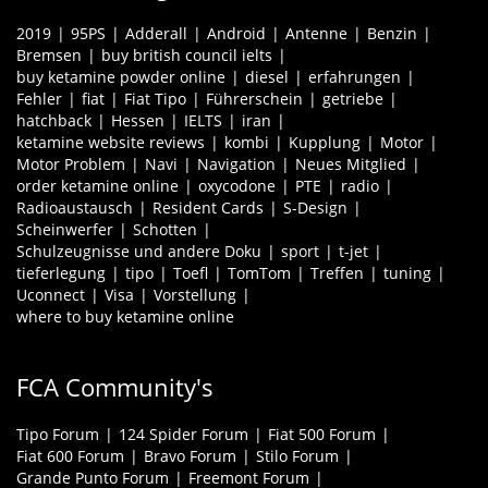
2019
95PS
Adderall
Android
Antenne
Benzin
Bremsen
buy british council ielts
buy ketamine powder online
diesel
erfahrungen
Fehler
fiat
Fiat Tipo
Führerschein
getriebe
hatchback
Hessen
IELTS
iran
ketamine website reviews
kombi
Kupplung
Motor
Motor Problem
Navi
Navigation
Neues Mitglied
order ketamine online
oxycodone
PTE
radio
Radioaustausch
Resident Cards
S-Design
Scheinwerfer
Schotten
Schulzeugnisse und andere Doku
sport
t-jet
tieferlegung
tipo
Toefl
TomTom
Treffen
tuning
Uconnect
Visa
Vorstellung
where to buy ketamine online
FCA Community's
Tipo Forum
124 Spider Forum
Fiat 500 Forum
Fiat 600 Forum
Bravo Forum
Stilo Forum
Grande Punto Forum
Freemont Forum