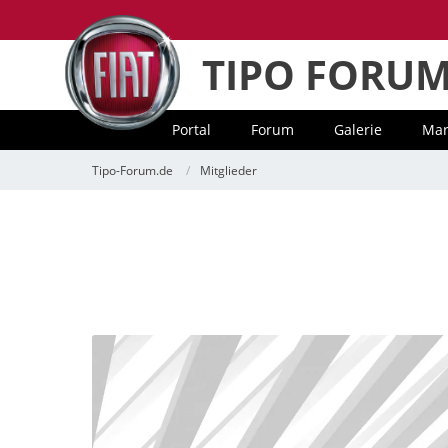
TIPO FORU
Portal
Forum
Galerie
Mar
Tipo-Forum.de
Mitglieder