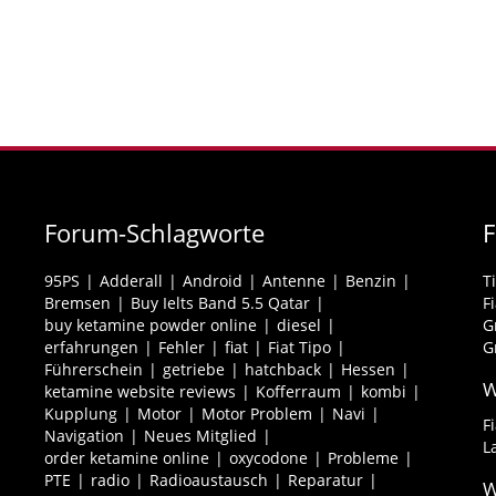
Forum-Schlagworte
95PS
Adderall
Android
Antenne
Benzin
T
Bremsen
Buy Ielts Band 5.5 Qatar
F
buy ketamine powder online
diesel
G
erfahrungen
Fehler
fiat
Fiat Tipo
G
Führerschein
getriebe
hatchback
Hessen
W
ketamine website reviews
Kofferraum
kombi
Kupplung
Motor
Motor Problem
Navi
F
Navigation
Neues Mitglied
L
order ketamine online
oxycodone
Probleme
PTE
radio
Radioaustausch
Reparatur
W