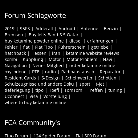
Forum-Schlagworte
2019
95PS
Adderall
Android
Antenne
Benzin
Bremsen
Buy Ielts Band 5.5 Qatar
buy ketamine powder online
diesel
erfahrungen
Fehler
fiat
Fiat Tipo
Führerschein
getriebe
hatchback
Hessen
iran
ketamine website reviews
kombi
Kupplung
Motor
Motor Problem
Navi
Navigation
Neues Mitglied
order ketamine online
oxycodone
PTE
radio
Radioaustausch
Reparatur
Resident Cards
S-Design
Scheinwerfer
Schotten
Schulzeugnisse und andere Doku
sport
t-jet
tieferlegung
tipo
Toefl
TomTom
Treffen
tuning
Uconnect
Visa
Vorstellung
where to buy ketamine online
FCA Community's
Tipo Forum
124 Spider Forum
Fiat 500 Forum