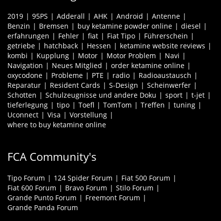
2019
95PS
Adderall
AHK
Android
Antenne
Benzin
Bremsen
buy ketamine powder online
diesel
erfahrungen
Fehler
fiat
Fiat Tipo
Führerschein
getriebe
hatchback
Hessen
ketamine website reviews
kombi
Kupplung
Motor
Motor Problem
Navi
Navigation
Neues Mitglied
order ketamine online
oxycodone
Probleme
PTE
radio
Radioaustausch
Reparatur
Resident Cards
S-Design
Scheinwerfer
Schotten
Schulzeugnisse und andere Doku
sport
t-jet
tieferlegung
tipo
Toefl
TomTom
Treffen
tuning
Uconnect
Visa
Vorstellung
where to buy ketamine online
FCA Community's
Tipo Forum
124 Spider Forum
Fiat 500 Forum
Fiat 600 Forum
Bravo Forum
Stilo Forum
Grande Punto Forum
Freemont Forum
Grande Panda Forum