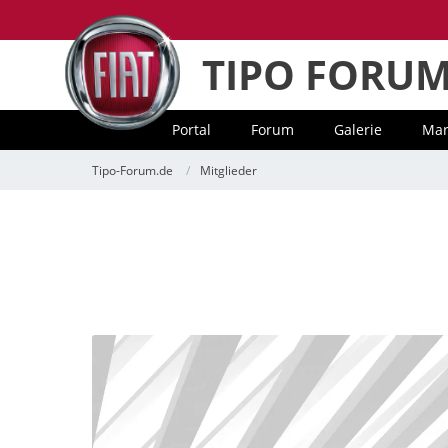
TIPO FORU
Portal
Forum
Galerie
Mar
Tipo-Forum.de
Mitglieder