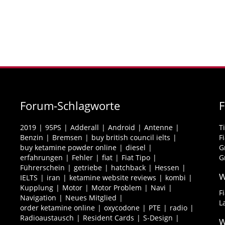
Forum-Schlagworte
2019
95PS
Adderall
Android
Antenne
T
Benzin
Bremsen
buy british council ielts
F
buy ketamine powder online
diesel
G
erfahrungen
Fehler
fiat
Fiat Tipo
G
Führerschein
getriebe
hatchback
Hessen
W
IELTS
iran
ketamine website reviews
kombi
Kupplung
Motor
Motor Problem
Navi
F
Navigation
Neues Mitglied
L
order ketamine online
oxycodone
PTE
radio
Radioaustausch
Resident Cards
S-Design
W