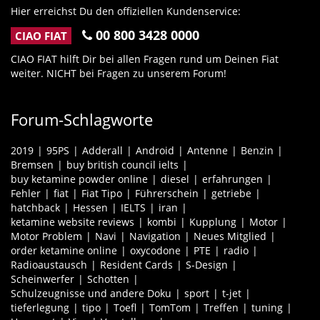
Hier erreichst Du den offiziellen Kundenservice:
00 800 3428 0000
CIAO FIAT
CIAO FIAT hilft Dir bei allen Fragen rund um Deinen Fiat
weiter. NICHT bei Fragen zu unserem Forum!
Forum-Schlagworte
2019
95PS
Adderall
Android
Antenne
Benzin
Bremsen
buy british council ielts
buy ketamine powder online
diesel
erfahrungen
Fehler
fiat
Fiat Tipo
Führerschein
getriebe
hatchback
Hessen
IELTS
iran
ketamine website reviews
kombi
Kupplung
Motor
Motor Problem
Navi
Navigation
Neues Mitglied
order ketamine online
oxycodone
PTE
radio
Radioaustausch
Resident Cards
S-Design
Scheinwerfer
Schotten
Schulzeugnisse und andere Doku
sport
t-jet
tieferlegung
tipo
Toefl
TomTom
Treffen
tuning