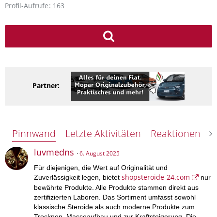
Profil-Aufrufe
163
Partner:
Pinnwand
Letzte Aktivitäten
Reaktionen
Ü
luvmedns
6. August 2025
Für diejenigen, die Wert auf Originalität und
shopsteroide-24.com
Zuverlässigkeit legen, bietet
nur
bewährte Produkte. Alle Produkte stammen direkt aus
zertifizierten Laboren. Das Sortiment umfasst sowohl
klassische Steroide als auch moderne Produkte zum
Trocknen, Masseaufbau und zur Kraftsteigerung. Die