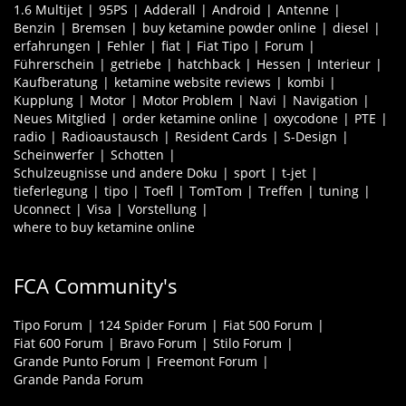
1.6 Multijet
95PS
Adderall
Android
Antenne
Benzin
Bremsen
buy ketamine powder online
diesel
erfahrungen
Fehler
fiat
Fiat Tipo
Forum
Führerschein
getriebe
hatchback
Hessen
Interieur
Kaufberatung
ketamine website reviews
kombi
Kupplung
Motor
Motor Problem
Navi
Navigation
Neues Mitglied
order ketamine online
oxycodone
PTE
radio
Radioaustausch
Resident Cards
S-Design
Scheinwerfer
Schotten
Schulzeugnisse und andere Doku
sport
t-jet
tieferlegung
tipo
Toefl
TomTom
Treffen
tuning
Uconnect
Visa
Vorstellung
where to buy ketamine online
FCA Community's
Tipo Forum
124 Spider Forum
Fiat 500 Forum
Fiat 600 Forum
Bravo Forum
Stilo Forum
Grande Punto Forum
Freemont Forum
Grande Panda Forum