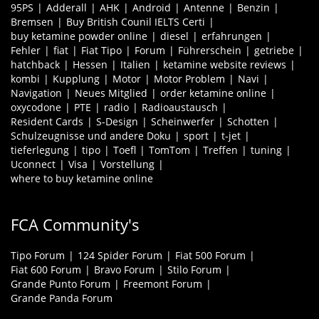
95PS
Adderall
AHK
Android
Antenne
Benzin
Bremsen
Buy British Counil IELTS Certi
buy ketamine powder online
diesel
erfahrungen
Fehler
fiat
Fiat Tipo
Forum
Führerschein
getriebe
hatchback
Hessen
Italien
ketamine website reviews
kombi
Kupplung
Motor
Motor Problem
Navi
Navigation
Neues Mitglied
order ketamine online
oxycodone
PTE
radio
Radioaustausch
Resident Cards
S-Design
Scheinwerfer
Schotten
Schulzeugnisse und andere Doku
sport
t-jet
tieferlegung
tipo
Toefl
TomTom
Treffen
tuning
Uconnect
Visa
Vorstellung
where to buy ketamine online
FCA Community's
Tipo Forum
124 Spider Forum
Fiat 500 Forum
Fiat 600 Forum
Bravo Forum
Stilo Forum
Grande Punto Forum
Freemont Forum
Grande Panda Forum