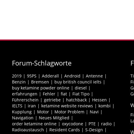
Forum-Schlagworte
2019
95PS
Adderall
Android
Antenne
T
Benzin
Bremsen
buy british council ielts
F
buy ketamine powder online
diesel
G
erfahrungen
Fehler
fiat
Fiat Tipo
G
Führerschein
getriebe
hatchback
Hessen
W
IELTS
iran
ketamine website reviews
kombi
Kupplung
Motor
Motor Problem
Navi
F
Navigation
Neues Mitglied
L
order ketamine online
oxycodone
PTE
radio
Radioaustausch
Resident Cards
S-Design
W