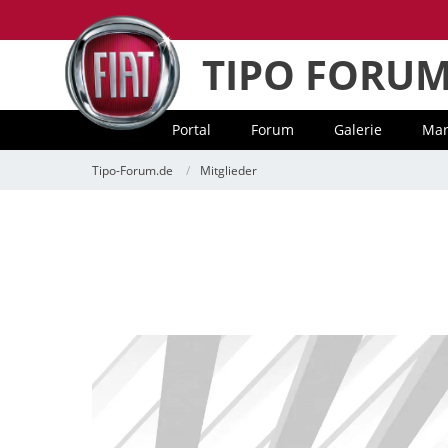
TIPO FORU
Portal
Forum
Galerie
Mar
Tipo-Forum.de
Mitglieder