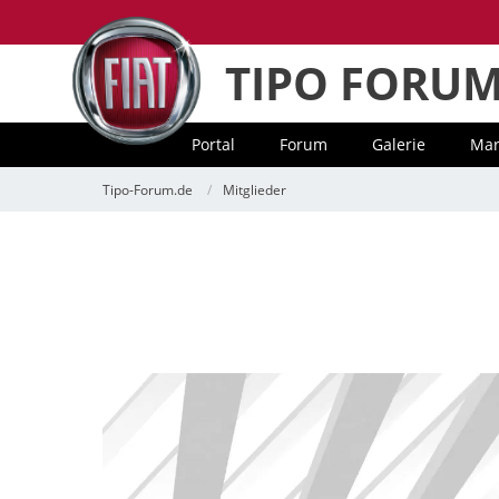
TIPO FORU
Portal
Forum
Galerie
Mar
Tipo-Forum.de
Mitglieder