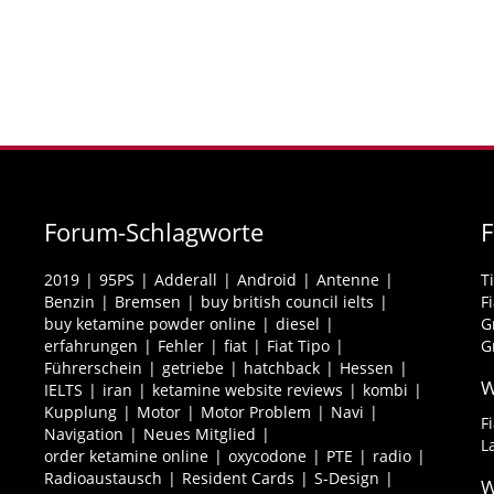
Forum-Schlagworte
2019
95PS
Adderall
Android
Antenne
T
Benzin
Bremsen
buy british council ielts
F
buy ketamine powder online
diesel
G
erfahrungen
Fehler
fiat
Fiat Tipo
G
Führerschein
getriebe
hatchback
Hessen
W
IELTS
iran
ketamine website reviews
kombi
Kupplung
Motor
Motor Problem
Navi
F
Navigation
Neues Mitglied
L
order ketamine online
oxycodone
PTE
radio
Radioaustausch
Resident Cards
S-Design
W