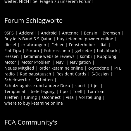
weiter. NICHT bei Fragen zu unserem Forum!
Forum-Schlagworte
95PS
Adderall
Android
Antenne
Benzin
Bremsen
Buy Ielts Band 5.5 Qatar
buy ketamine powder online
diesel
erfahrungen
Fehler
Fensterheber
fiat
Fiat Tipo
Forum
Führerschein
getriebe
hatchback
Hessen
ketamine website reviews
kombi
Kupplung
Motor
Motor Problem
Navi
Navigation
Neues Mitglied
order ketamine online
oxycodone
PTE
radio
Radioaustausch
Resident Cards
S-Design
Scheinwerfer
Schotten
Schulzeugnisse und andere Doku
sport
t-jet
Tempomat
tieferlegung
tipo
Toefl
TomTom
Treffen
tuning
Uconnect
Visa
Vorstellung
where to buy ketamine online
FCA Community's