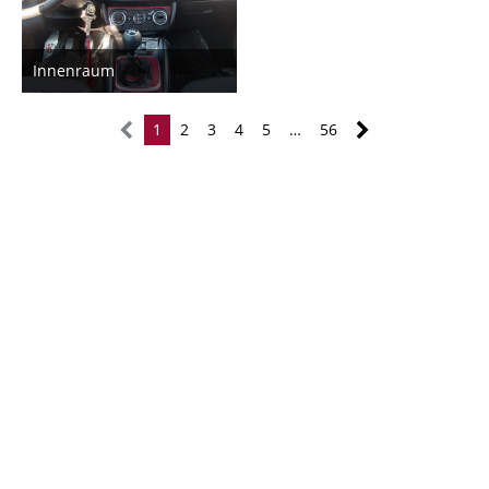
Innenraum
4. Februar 2025
5
1
2
3
4
5
…
56