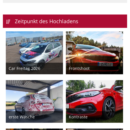
Zeitpunkt des Hochladens
Car Freitag 2026
Frontshoot
14. April 2026
22. August 2025
6
8
erste Wäsche
Kontraste
22. August 2025
1. Juli 2025
3
12