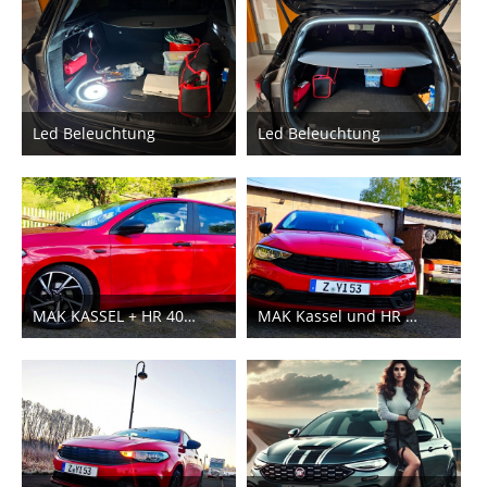
Led Beleuchtung
Led Beleuchtung
25. Juni 2025
25. Juni 2025
6
8
MAK KASSEL + HR 40mm
MAK Kassel und HR 40mm
21. Mai 2025
21. Mai 2025
11
9