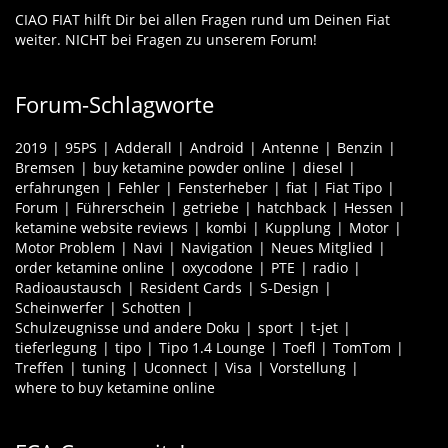
CIAO FIAT hilft Dir bei allen Fragen rund um Deinen Fiat
weiter. NICHT bei Fragen zu unserem Forum!
Forum-Schlagworte
2019
95PS
Adderall
Android
Antenne
Benzin
Bremsen
buy ketamine powder online
diesel
erfahrungen
Fehler
Fensterheber
fiat
Fiat Tipo
Forum
Führerschein
getriebe
hatchback
Hessen
ketamine website reviews
kombi
Kupplung
Motor
Motor Problem
Navi
Navigation
Neues Mitglied
order ketamine online
oxycodone
PTE
radio
Radioaustausch
Resident Cards
S-Design
Scheinwerfer
Schotten
Schulzeugnisse und andere Doku
sport
t-jet
tieferlegung
tipo
Tipo 1.4 Lounge
Toefl
TomTom
Treffen
tuning
Uconnect
Visa
Vorstellung
where to buy ketamine online