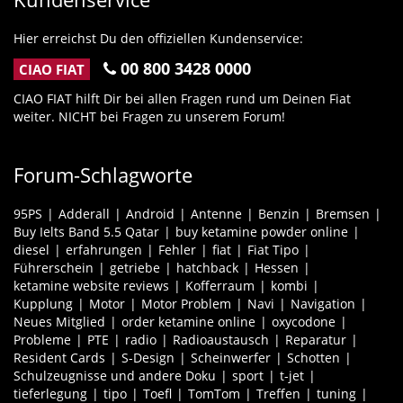
Hier erreichst Du den offiziellen Kundenservice:
00 800 3428 0000
CIAO FIAT
CIAO FIAT hilft Dir bei allen Fragen rund um Deinen Fiat
weiter. NICHT bei Fragen zu unserem Forum!
Forum-Schlagworte
95PS
Adderall
Android
Antenne
Benzin
Bremsen
Buy Ielts Band 5.5 Qatar
buy ketamine powder online
diesel
erfahrungen
Fehler
fiat
Fiat Tipo
Führerschein
getriebe
hatchback
Hessen
ketamine website reviews
Kofferraum
kombi
Kupplung
Motor
Motor Problem
Navi
Navigation
Neues Mitglied
order ketamine online
oxycodone
Probleme
PTE
radio
Radioaustausch
Reparatur
Resident Cards
S-Design
Scheinwerfer
Schotten
Schulzeugnisse und andere Doku
sport
t-jet
tieferlegung
tipo
Toefl
TomTom
Treffen
tuning