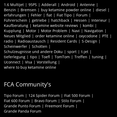
1.6 Multijet
95PS
Adderall
Android
Antenne
Benzin
Bremsen
buy ketamine powder online
diesel
erfahrungen
Fehler
fiat
Fiat Tipo
Forum
Führerschein
getriebe
hatchback
Hessen
Interieur
Kaufberatung
ketamine website reviews
kombi
Kupplung
Motor
Motor Problem
Navi
Navigation
Neues Mitglied
order ketamine online
oxycodone
PTE
radio
Radioaustausch
Resident Cards
S-Design
Scheinwerfer
Schotten
Schulzeugnisse und andere Doku
sport
t-jet
tieferlegung
tipo
Toefl
TomTom
Treffen
tuning
Uconnect
Visa
Vorstellung
where to buy ketamine online
FCA Community's
Tipo Forum
124 Spider Forum
Fiat 500 Forum
Fiat 600 Forum
Bravo Forum
Stilo Forum
Grande Punto Forum
Freemont Forum
Grande Panda Forum