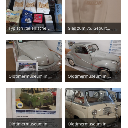
Typisch italienische Lebensmittel
Glas zum 75. Geburtstag von Fiat
11. Februar 2025
23. November 2024
4
8
Oldtimermuseum in Kaprun
Oldtimermuseum in Kaprun
19. Juli 2024
19. Juli 2024
3
3
Oldtimermuseum in Kaprun
Oldtimermuseum in Kaprun