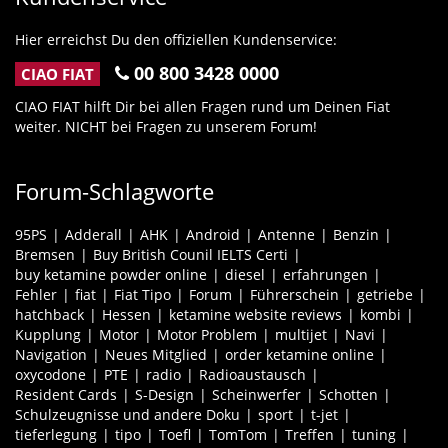
Hier erreichst Du den offiziellen Kundenservice:
00 800 3428 0000
CIAO FIAT
CIAO FIAT hilft Dir bei allen Fragen rund um Deinen Fiat
weiter. NICHT bei Fragen zu unserem Forum!
Forum-Schlagworte
95PS
Adderall
AHK
Android
Antenne
Benzin
Bremsen
Buy British Counil IELTS Certi
buy ketamine powder online
diesel
erfahrungen
Fehler
fiat
Fiat Tipo
Forum
Führerschein
getriebe
hatchback
Hessen
ketamine website reviews
kombi
Kupplung
Motor
Motor Problem
multijet
Navi
Navigation
Neues Mitglied
order ketamine online
oxycodone
PTE
radio
Radioaustausch
Resident Cards
S-Design
Scheinwerfer
Schotten
Schulzeugnisse und andere Doku
sport
t-jet
tieferlegung
tipo
Toefl
TomTom
Treffen
tuning