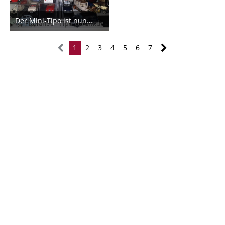
Der Mini-Tipo ist nun ein Teil der Familie
13. Juni 2024
5
1
2
3
4
5
6
7