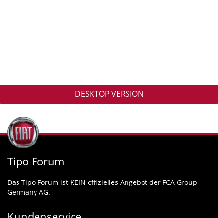
DESKTOP VERSION
Tipo Forum
Das Tipo Forum ist KEIN offizielles Angebot der FCA Group
Germany AG.
Kundenservice