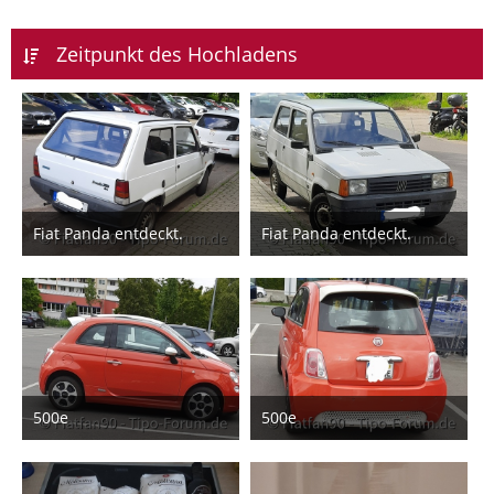
Zeitpunkt des Hochladens
Fiat Panda entdeckt.
Fiat Panda entdeckt.
2. Juni 2026
2. Juni 2026
5
6
500e
500e
23. August 2025
23. August 2025
2