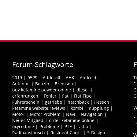
Forum-Schlagworte
2019
95PS
Adderall
AHK
Android
T
Antenne
Benzin
Bremsen
F
buy ketamine powder online
diesel
G
erfahrungen
Fehler
fiat
Fiat Tipo
G
Führerschein
getriebe
hatchback
Hessen
W
ketamine website reviews
kombi
Kupplung
Motor
Motor Problem
Navi
Navigation
F
Neues Mitglied
order ketamine online
L
oxycodone
Probleme
PTE
radio
Radioaustausch
Resident Cards
S-Design
W