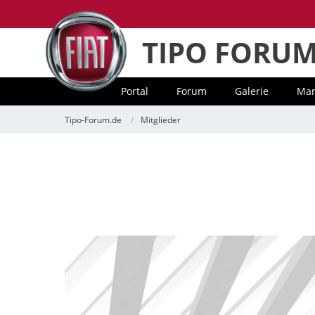
TIPO FORU
Portal
Forum
Galerie
Mar
Tipo-Forum.de
Mitglieder