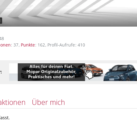
d
1
48
ionen
37
Punkte
162
Profil-Aufrufe
410
:
aktionen
Über mich
asst.