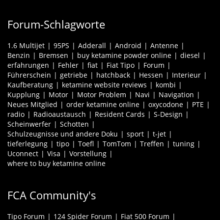
Forum-Schlagworte
1.6 Multijet
95PS
Adderall
Android
Antenne
Benzin
Bremsen
buy ketamine powder online
diesel
erfahrungen
Fehler
fiat
Fiat Tipo
Forum
Führerschein
getriebe
hatchback
Hessen
Interieur
Kaufberatung
ketamine website reviews
kombi
Kupplung
Motor
Motor Problem
Navi
Navigation
Neues Mitglied
order ketamine online
oxycodone
PTE
radio
Radioaustausch
Resident Cards
S-Design
Scheinwerfer
Schotten
Schulzeugnisse und andere Doku
sport
t-jet
tieferlegung
tipo
Toefl
TomTom
Treffen
tuning
Uconnect
Visa
Vorstellung
where to buy ketamine online
FCA Community's
Tipo Forum
124 Spider Forum
Fiat 500 Forum