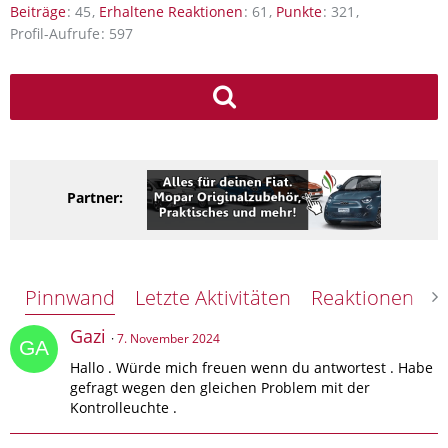
Beiträge
45
Erhaltene Reaktionen
61
Punkte
321
Profil-Aufrufe
597
Partner:
Pinnwand
Letzte Aktivitäten
Reaktionen
Ü
Gazi
7. November 2024
Hallo . Würde mich freuen wenn du antwortest . Habe
gefragt wegen den gleichen Problem mit der
Kontrolleuchte .