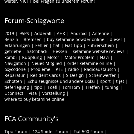
weiter. NICHT bei Fragen zu unserem Forum!
Forum-Schlagworte
2019
95PS
Adderall
AHK
Android
Antenne
Benzin
Bremsen
buy ketamine powder online
diesel
erfahrungen
Fehler
fiat
Fiat Tipo
Führerschein
getriebe
hatchback
Hessen
ketamine website reviews
kombi
Kupplung
Motor
Motor Problem
Navi
Navigation
Neues Mitglied
order ketamine online
oxycodone
Probleme
PTE
radio
Radioaustausch
Reparatur
Resident Cards
S-Design
Scheinwerfer
Schotten
Schulzeugnisse und andere Doku
sport
t-jet
tieferlegung
tipo
Toefl
TomTom
Treffen
tuning
Uconnect
Visa
Vorstellung
where to buy ketamine online
FCA Community's
Tipo Forum
124 Spider Forum
Fiat 500 Forum