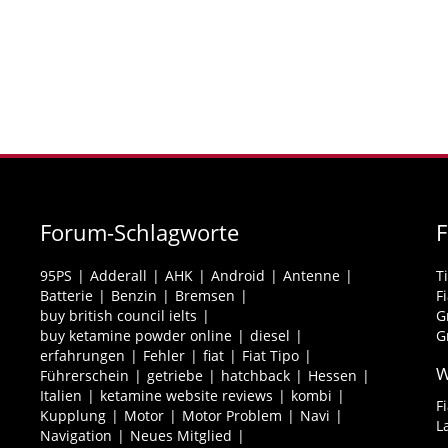
Forum-Schlagworte
95PS
Adderall
AHK
Android
Antenne
T
Batterie
Benzin
Bremsen
F
buy british council ielts
G
buy ketamine powder online
diesel
G
erfahrungen
Fehler
fiat
Fiat Tipo
W
Führerschein
getriebe
hatchback
Hessen
Italien
ketamine website reviews
kombi
F
Kupplung
Motor
Motor Problem
Navi
L
Navigation
Neues Mitglied