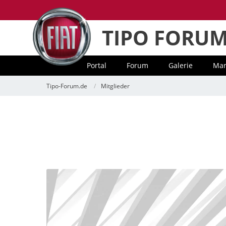
TIPO FORU
Portal
Forum
Galerie
Mar
Tipo-Forum.de
Mitglieder