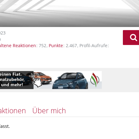
023
n
altene Reaktionen
752
Punkte
2.467
Profil-Aufrufe
aktionen
Über mich
asst.