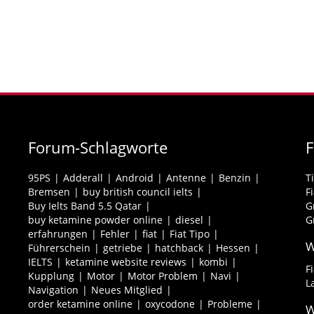
Forum-Schlagworte
95PS
Adderall
Android
Antenne
Benzin
T
Bremsen
buy british council ielts
F
Buy Ielts Band 5.5 Qatar
G
buy ketamine powder online
diesel
G
erfahrungen
Fehler
fiat
Fiat Tipo
W
Führerschein
getriebe
hatchback
Hessen
IELTS
ketamine website reviews
kombi
F
Kupplung
Motor
Motor Problem
Navi
L
Navigation
Neues Mitglied
order ketamine online
oxycodone
Probleme
W