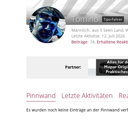
Tomino
Tipo-Fahrer
Männlich
aus 5 Seen Land, W
Letzte Aktivität:
12. Juli 2026
Beiträge
74
Erhaltene Reakt
Partner:
Pinnwand
Letzte Aktivitäten
Re
Es wurden noch keine Einträge an der Pinnwand verf