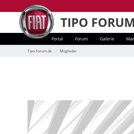
TIPO FORU
Portal
Forum
Galerie
Mar
Tipo-Forum.de
Mitglieder