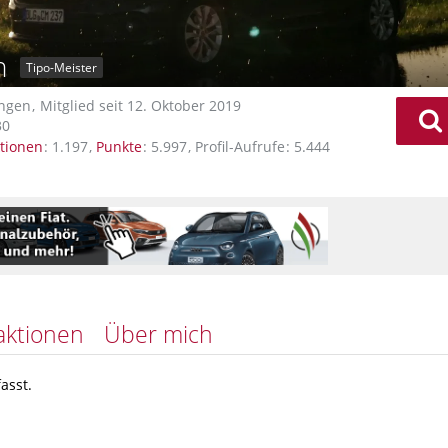
h
Tipo-Meister
ingen
Mitglied seit 12. Oktober 2019
30
tionen
1.197
Punkte
5.997
Profil-Aufrufe
5.444
aktionen
Über mich
asst.