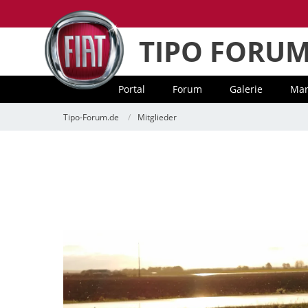
TIPO FORU
Portal
Forum
Galerie
Mar
Tipo-Forum.de
Mitglieder