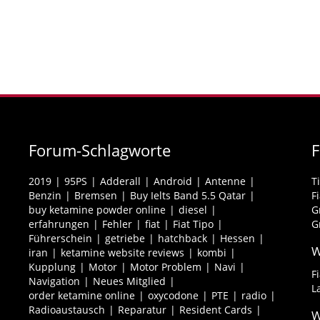
Forum-Schlagworte
2019
95PS
Adderall
Android
Antenne
T
Benzin
Bremsen
Buy Ielts Band 5.5 Qatar
F
buy ketamine powder online
diesel
G
erfahrungen
Fehler
fiat
Fiat Tipo
G
Führerschein
getriebe
hatchback
Hessen
W
iran
ketamine website reviews
kombi
Kupplung
Motor
Motor Problem
Navi
F
Navigation
Neues Mitglied
L
order ketamine online
oxycodone
PTE
radio
Radioaustausch
Reparatur
Resident Cards
W