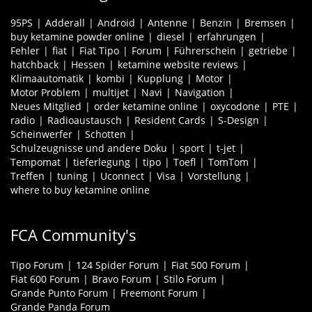
95PS
Adderall
Android
Antenne
Benzin
Bremsen
buy ketamine powder online
diesel
erfahrungen
Fehler
fiat
Fiat Tipo
Forum
Führerschein
getriebe
hatchback
Hessen
ketamine website reviews
Klimaautomatik
kombi
Kupplung
Motor
Motor Problem
multijet
Navi
Navigation
Neues Mitglied
order ketamine online
oxycodone
PTE
radio
Radioaustausch
Resident Cards
S-Design
Scheinwerfer
Schotten
Schulzeugnisse und andere Doku
sport
t-jet
Tempomat
tieferlegung
tipo
Toefl
TomTom
Treffen
tuning
Uconnect
Visa
Vorstellung
where to buy ketamine online
FCA Community's
Tipo Forum
124 Spider Forum
Fiat 500 Forum
Fiat 600 Forum
Bravo Forum
Stilo Forum
Grande Punto Forum
Freemont Forum
Grande Panda Forum