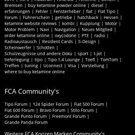
Bremsen
buy ketamine powder online
diesel
erfahrungen
Fehler
Fensterheber
fiat
Fiat Tipo
Forum
Führerschein
getriebe
hatchback
Hessen
ketamine website reviews
kombi
Kupplung
Motor
Motor Problem
Navi
Navigation
Neues Mitglied
order ketamine online
oxycodone
PTE
radio
Radioaustausch
Resident Cards
S-Design
Scheinwerfer
Schotten
Schulzeugnisse und andere Doku
sport
t-jet
tieferlegung
tipo
Tipo 1.4 Lounge
Toefl
TomTom
Treffen
tuning
Uconnect
Visa
Vorstellung
where to buy ketamine online
FCA Community's
Tipo Forum
124 Spider Forum
Fiat 500 Forum
Fiat 600 Forum
Bravo Forum
Stilo Forum
Grande Punto Forum
Freemont Forum
Grande Panda Forum
Weitere FCA Konzen Marken Community's