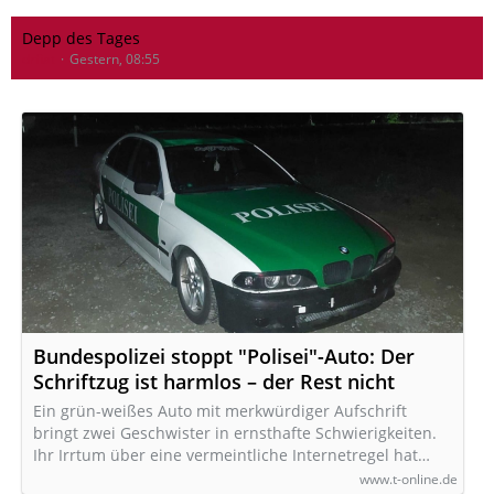
Depp des Tages
drfiat
Gestern, 08:55
Bundespolizei stoppt "Polisei"-Auto: Der
Schriftzug ist harmlos – der Rest nicht
Ein grün-weißes Auto mit merkwürdiger Aufschrift
bringt zwei Geschwister in ernsthafte Schwierigkeiten.
Ihr Irrtum über eine vermeintliche Internetregel hat…
www.t-online.de