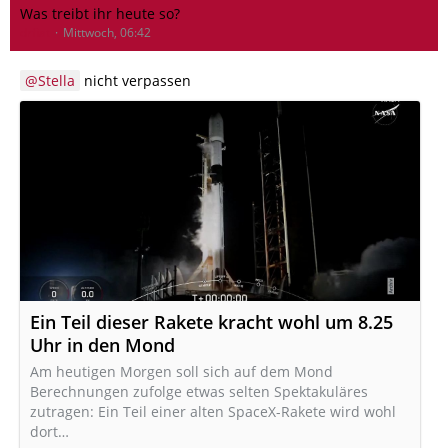
Was treibt ihr heute so?
drfiat
Mittwoch, 06:42
Stella
nicht verpassen
Ein Teil dieser Rakete kracht wohl um 8.25
Uhr in den Mond
Am heutigen Morgen soll sich auf dem Mond
Berechnungen zufolge etwas selten Spektakuläres
zutragen: Ein Teil einer alten SpaceX-Rakete wird wohl
dort…