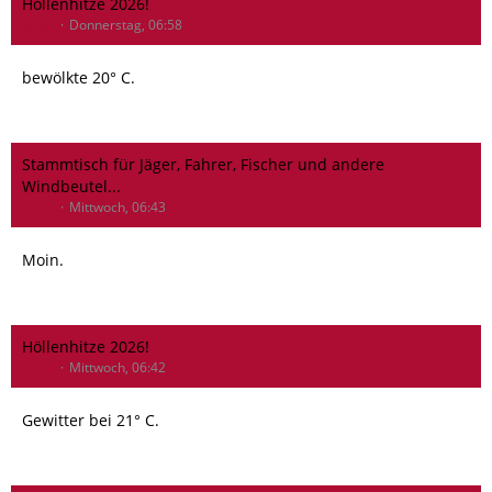
Höllenhitze 2026!
drfiat
Donnerstag, 06:58
bewölkte 20° C.
Stammtisch für Jäger, Fahrer, Fischer und andere
Windbeutel...
drfiat
Mittwoch, 06:43
Moin.
Höllenhitze 2026!
drfiat
Mittwoch, 06:42
Gewitter bei 21° C.