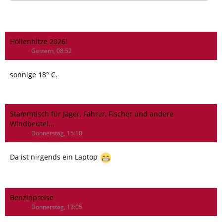
Höllenhitze 2026!
drfiat
Gestern, 08:52
sonnige 18° C.
Stammtisch für Jäger, Fahrer, Fischer und andere
Windbeutel...
drfiat
Donnerstag, 15:10
Da ist nirgends ein Laptop
Benzinpreise
drfiat
Donnerstag, 13:05