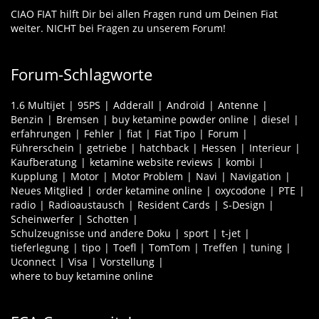
CIAO FIAT hilft Dir bei allen Fragen rund um Deinen Fiat
weiter. NICHT bei Fragen zu unserem Forum!
Forum-Schlagworte
1.6 Multijet
95PS
Adderall
Android
Antenne
Benzin
Bremsen
buy ketamine powder online
diesel
erfahrungen
Fehler
fiat
Fiat Tipo
Forum
Führerschein
getriebe
hatchback
Hessen
Interieur
Kaufberatung
ketamine website reviews
kombi
Kupplung
Motor
Motor Problem
Navi
Navigation
Neues Mitglied
order ketamine online
oxycodone
PTE
radio
Radioaustausch
Resident Cards
S-Design
Scheinwerfer
Schotten
Schulzeugnisse und andere Doku
sport
t-jet
tieferlegung
tipo
Toefl
TomTom
Treffen
tuning
Uconnect
Visa
Vorstellung
where to buy ketamine online