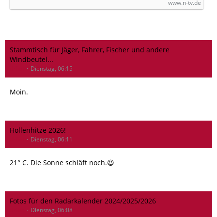
www.n-tv.de
Stammtisch für Jäger, Fahrer, Fischer und andere
Windbeutel...
drfiat
Dienstag, 06:15
Moin.
Höllenhitze 2026!
drfiat
Dienstag, 06:11
21° C. Die Sonne schläft noch.😆
Fotos für den Radarkalender 2024/2025/2026
drfiat
Dienstag, 06:08