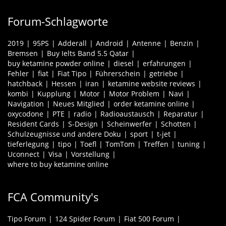
Forum-Schlagworte
2019
95PS
Adderall
Android
Antenne
Benzin
Bremsen
Buy Ielts Band 5.5 Qatar
buy ketamine powder online
diesel
erfahrungen
Fehler
fiat
Fiat Tipo
Führerschein
getriebe
hatchback
Hessen
iran
ketamine website reviews
kombi
Kupplung
Motor
Motor Problem
Navi
Navigation
Neues Mitglied
order ketamine online
oxycodone
PTE
radio
Radioaustausch
Reparatur
Resident Cards
S-Design
Scheinwerfer
Schotten
Schulzeugnisse und andere Doku
sport
t-jet
tieferlegung
tipo
Toefl
TomTom
Treffen
tuning
Uconnect
Visa
Vorstellung
where to buy ketamine online
FCA Community's
Tipo Forum
124 Spider Forum
Fiat 500 Forum