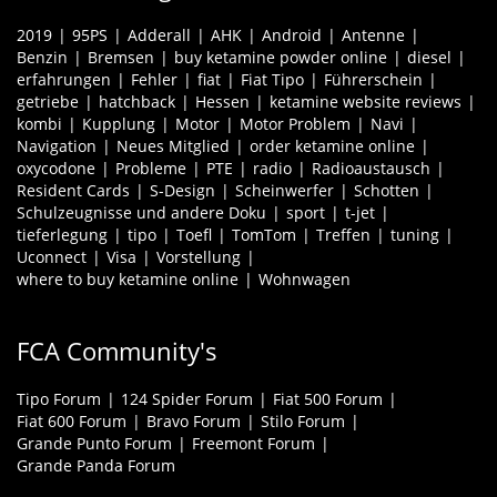
2019
95PS
Adderall
AHK
Android
Antenne
Benzin
Bremsen
buy ketamine powder online
diesel
erfahrungen
Fehler
fiat
Fiat Tipo
Führerschein
getriebe
hatchback
Hessen
ketamine website reviews
kombi
Kupplung
Motor
Motor Problem
Navi
Navigation
Neues Mitglied
order ketamine online
oxycodone
Probleme
PTE
radio
Radioaustausch
Resident Cards
S-Design
Scheinwerfer
Schotten
Schulzeugnisse und andere Doku
sport
t-jet
tieferlegung
tipo
Toefl
TomTom
Treffen
tuning
Uconnect
Visa
Vorstellung
where to buy ketamine online
Wohnwagen
FCA Community's
Tipo Forum
124 Spider Forum
Fiat 500 Forum
Fiat 600 Forum
Bravo Forum
Stilo Forum
Grande Punto Forum
Freemont Forum
Grande Panda Forum