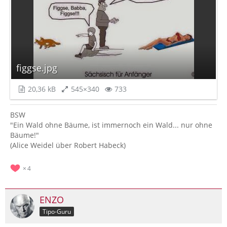
figgse.jpg
20,36 kB
545×340
733
BSW
"Ein Wald ohne Bäume, ist immernoch ein Wald... nur ohne
Bäume!"
(Alice Weidel über Robert Habeck)
4
ENZO
Tipo-Guru