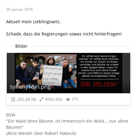
20. Januar 2018
Aktuell mein Lieblingswitz.
Schade, dass die Regierungen sowas nicht hinterfragen!
Bilder
syrieny1qjn.png
282,38 kB
800×300
771
BSW
"Ein Wald ohne Bäume, ist immernoch ein Wald... nur ohne
Bäume!"
(Alice Weidel über Robert Habeck)