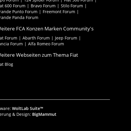
iat 600 Forum
Bravo Forum
Stilo Forum
rande Punto Forum
Freemont Forum
rande Panda Forum
eitere FCA Konzen Marken Community's
iat Forum
Abarth Forum
Jeep Forum
ancia Forum
Alfa Romeo Forum
eitere Webseiten zum Thema Fiat
iat Blog
tware:
WoltLab Suite™
ierung & Design:
BigMammut