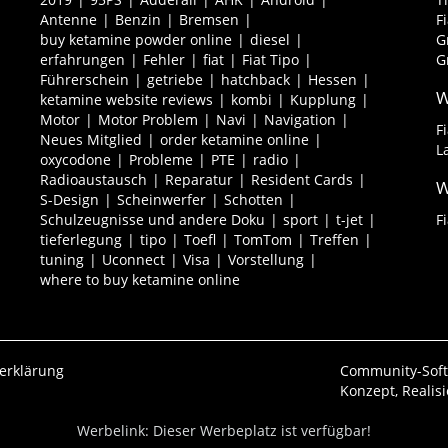
Antenne
Benzin
Bremsen
F
buy ketamine powder online
diesel
G
erfahrungen
Fehler
fiat
Fiat Tipo
G
Führerschein
getriebe
hatchback
Hessen
W
ketamine website reviews
kombi
Kupplung
Motor
Motor Problem
Navi
Navigation
F
Neues Mitglied
order ketamine online
L
oxycodone
Probleme
PTE
radio
Radioaustausch
Reparatur
Resident Cards
W
S-Design
Scheinwerfer
Schotten
Schulzeugnisse und andere Doku
sport
t-jet
F
tieferlegung
tipo
Toefl
TomTom
Treffen
tuning
Uconnect
Visa
Vorstellung
where to buy ketamine online
erklärung
Community-Sof
Konzept, Realis
Werbelink: Dieser Werbeplatz ist verfügbar!