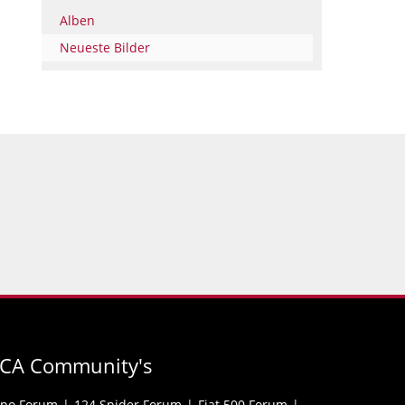
Alben
Neueste Bilder
FCA Community's
ipo Forum
124 Spider Forum
Fiat 500 Forum