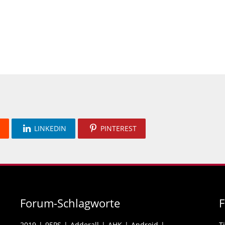
LINKEDIN
PINTEREST
Forum-Schlagworte
2019
95PS
Adderall
AHK
Android
T