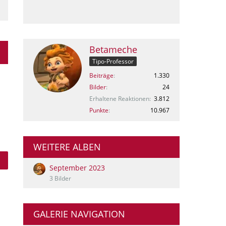
Betameche
Tipo-Professor
Beiträge
1.330
Bilder
24
Erhaltene Reaktionen
3.812
Punkte
10.967
WEITERE ALBEN
September 2023
3 Bilder
GALERIE NAVIGATION