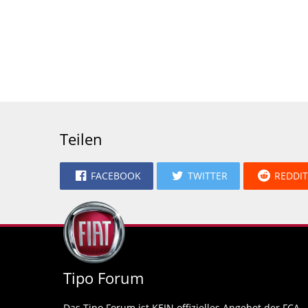
Teilen
FACEBOOK
TWITTER
REDDIT
Tipo Forum
Das Tipo Forum ist KEIN offizielles Angebot der FCA