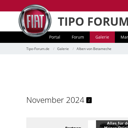
TIPO FORU
Portal
Forum
Galerie
Mar
Tipo-Forum.de
Galerie
Alben von Betameche
November 2024
2