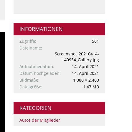
INFORMATIONEN
Zugriffe
561
Dateiname
Screenshot_20210414-
140954_Gallery.jpg
Aufnahmedatum
14. April 2021
Datum hochgeladen
14. April 2021
Bildmaße
1.080 × 2.400
Dateigröße
1,47 MB
KATEGORIEN
Autos der Mitglieder