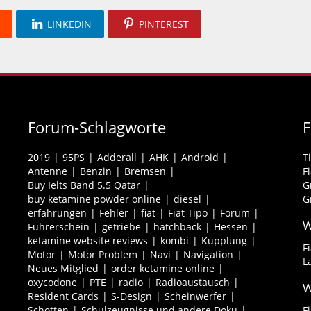
LINKEDIN
PINTEREST
Forum-Schlagworte
2019
95PS
Adderall
AHK
Android
T
Antenne
Benzin
Bremsen
F
Buy Ielts Band 5.5 Qatar
G
buy ketamine powder online
diesel
G
erfahrungen
Fehler
fiat
Fiat Tipo
Forum
W
Führerschein
getriebe
hatchback
Hessen
ketamine website reviews
kombi
Kupplung
F
Motor
Motor Problem
Navi
Navigation
L
Neues Mitglied
order ketamine online
oxycodone
PTE
radio
Radioaustausch
W
Resident Cards
S-Design
Scheinwerfer
Schotten
Schulzeugnisse und andere Doku
F