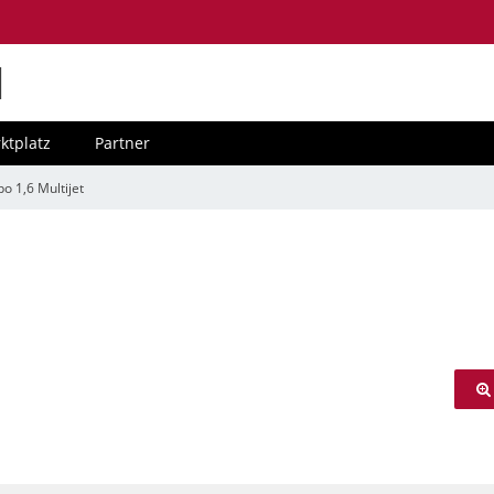
M
ktplatz
Partner
o 1,6 Multijet