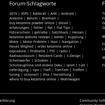
Forum-Schlagworte
2019
95PS
Adderall
AHK
Android
T
Antenne
Benzin
Bremsen
F
buy ketamine powder online
diesel
G
erfahrungen
Fehler
fiat
Fiat Tipo
G
Führerschein
getriebe
hatchback
Hessen
W
ketamine website reviews
kombi
Kupplung
Motor
Motor Problem
Navi
Navigation
F
Neues Mitglied
order ketamine online
L
oxycodone
Probleme
PTE
radio
Radioaustausch
Resident Cards
S-Design
W
Scheinwerfer
Schotten
Schulzeugnisse und andere Doku
sport
t-jet
F
tieferlegung
tipo
Toefl
TomTom
Treffen
tuning
Uconnect
Visa
Vorstellung
where to buy ketamine online
Wohnwagen
erklärung
Community-Sof