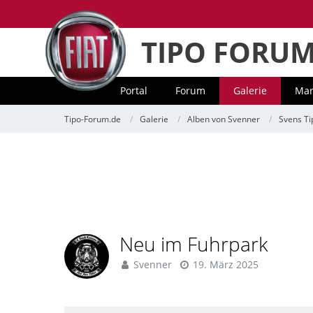
TIPO FORU
Portal
Forum
Galerie
Mar
Tipo-Forum.de
Galerie
Alben von Svenner
Svens Tip
Neu im Fuhrpark
Svenner
19. März 2025