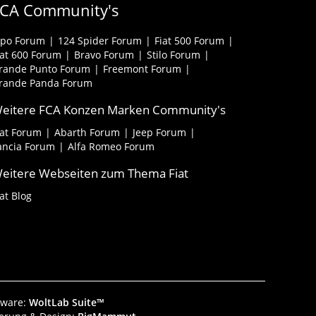
FCA Community's
ipo Forum
124 Spider Forum
Fiat 500 Forum
iat 600 Forum
Bravo Forum
Stilo Forum
rande Punto Forum
Freemont Forum
rande Panda Forum
eitere FCA Konzen Marken Community's
iat Forum
Abarth Forum
Jeep Forum
ancia Forum
Alfa Romeo Forum
eitere Webseiten zum Thema Fiat
iat Blog
tware:
WoltLab Suite™