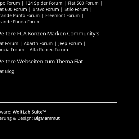
ipo Forum
124 Spider Forum
Fiat 500 Forum
iat 600 Forum
Bravo Forum
Stilo Forum
rande Punto Forum
Freemont Forum
rande Panda Forum
eitere FCA Konzen Marken Community's
iat Forum
Abarth Forum
Jeep Forum
ancia Forum
Alfa Romeo Forum
eitere Webseiten zum Thema Fiat
iat Blog
tware:
WoltLab Suite™
ierung & Design:
BigMammut