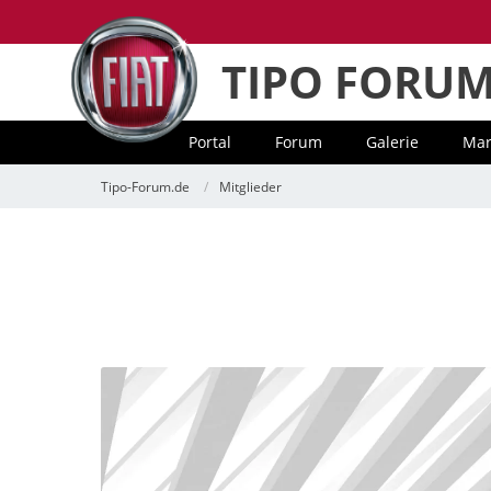
TIPO FORU
Portal
Forum
Galerie
Mar
Tipo-Forum.de
Mitglieder