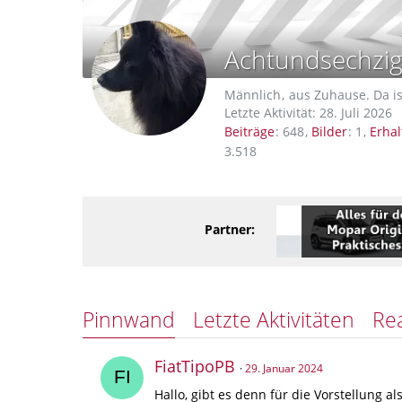
Achtundsechzig
Männlich
aus Zuhause. Da i
Letzte Aktivität:
28. Juli 2026
Beiträge
648
Bilder
1
Erhal
3.518
Partner:
Pinnwand
Letzte Aktivitäten
Re
FiatTipoPB
29. Januar 2024
Hallo, gibt es denn für die Vorstellung a