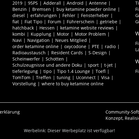
2019
95PS
Adderall
Android
Antenne
T
Benzin
Bremsen
buy ketamine powder online
F
diesel
erfahrungen
Fehler
Fensterheber
G
fiat
Fiat Tipo
Forum
Führerschein
getriebe
G
hatchback
Hessen
ketamine website reviews
W
kombi
Kupplung
Motor
Motor Problem
Navi
Navigation
Neues Mitglied
F
order ketamine online
oxycodone
PTE
radio
L
Radioaustausch
Resident Cards
S-Design
Scheinwerfer
Schotten
W
Schulzeugnisse und andere Doku
sport
t-jet
tieferlegung
tipo
Tipo 1.4 Lounge
Toefl
F
TomTom
Treffen
tuning
Uconnect
Visa
Vorstellung
where to buy ketamine online
erklärung
Community-Sof
Konzept, Realis
Werbelink: Dieser Werbeplatz ist verfügbar!