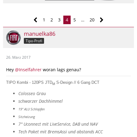
1
2
3
4
5
…
20
manuelka86
Tipo-Profi
26. März 2017
Hey
@Inselfahrer
woran lags genau?
TIPO Kombi - 120PS JTD
S-Design // 6 Gang DCT
M
Colosseo Grau
schwarzer Dachhimmel
19" ALU Schlapfen
Sitzheizung
7" Uconnect mit LiveService, DAB und NAV
Tech Paket mit BremsAssi und abstands ACC