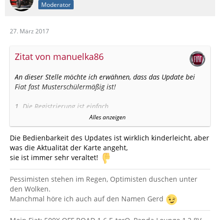
Moderator
27. März 2017
Zitat von manuelka86
An dieser Stelle möchte ich erwähnen, dass das Update bei
Fiat fast Musterschülermäßig ist!
1. Die Registrierung ist einfach
2. Der Download ist simpel
Alles anzeigen
3. Auch wenn man Fehler macht, zerschießt man sich nicht
das Gerät.
Die Bedienbarkeit des Updates ist wirklich kinderleicht, aber
was die Aktualität der Karte angeht,
sie ist immer sehr veraltet!
Achja und die Karten gibt es 3 Jahre lang aktuell!!!
Pessimisten stehen im Regen, Optimisten duschen unter
den Wolken.
Manchmal höre ich auch auf den Namen Gerd