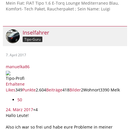
Mein Fiat: FIAT Tipo 1.6 E-Torq Lounge Mediterraneo Blau,
Komfort- Tech Paket, Raucherpaket ; Sein Name: Luigi
Inselfahrer
Tipo-Guru
7. April 2017
manuelka86
Tipo-Profi
Erhaltene
Likes
349
Punkte
2.604
Beiträge
418
Bilder
2Wohnort3390 Melk
50
24. März 2017
+4
Hallo Leute!
Also ich war so frei und habe eure Probleme in meiner