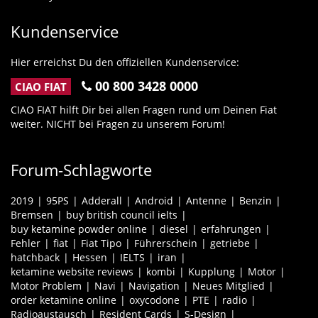
Kundenservice
Hier erreichst Du den offiziellen Kundenservice:
00 800 3428 0000
CIAO FIAT
CIAO FIAT hilft Dir bei allen Fragen rund um Deinen Fiat
weiter. NICHT bei Fragen zu unserem Forum!
Forum-Schlagworte
2019
95PS
Adderall
Android
Antenne
Benzin
Bremsen
buy british council ielts
buy ketamine powder online
diesel
erfahrungen
Fehler
fiat
Fiat Tipo
Führerschein
getriebe
hatchback
Hessen
IELTS
iran
ketamine website reviews
kombi
Kupplung
Motor
Motor Problem
Navi
Navigation
Neues Mitglied
order ketamine online
oxycodone
PTE
radio
Radioaustausch
Resident Cards
S-Design