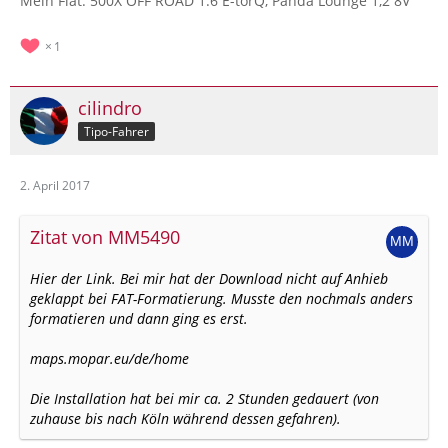
Mein Fiat: 500X OFF ROAD 1.6 E-torQ, Panda Lounge 1,2 8V
1
cilindro
Tipo-Fahrer
2. April 2017
Zitat von MM5490
Hier der Link. Bei mir hat der Download nicht auf Anhieb
geklappt bei FAT-Formatierung. Musste den nochmals anders
formatieren und dann ging es erst.
maps.mopar.eu/de/home
Die Installation hat bei mir ca. 2 Stunden gedauert (von
zuhause bis nach Köln während dessen gefahren).