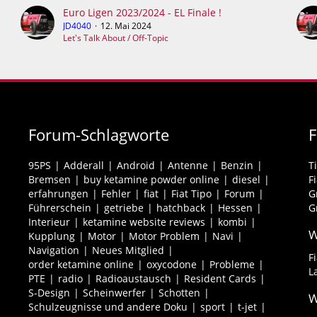
Euro Ligen 2023/2024 - EL Finale !
JD4040
12. Mai 2024
Let's Talk About / Off-Topic
Forum-Schlagworte
95PS
Adderall
Android
Antenne
Benzin
T
Bremsen
buy ketamine powder online
diesel
F
erfahrungen
Fehler
fiat
Fiat Tipo
Forum
G
Führerschein
getriebe
hatchback
Hessen
G
Interieur
ketamine website reviews
kombi
W
Kupplung
Motor
Motor Problem
Navi
Navigation
Neues Mitglied
F
order ketamine online
oxycodone
Probleme
L
PTE
radio
Radioaustausch
Resident Cards
S-Design
Scheinwerfer
Schotten
W
Schulzeugnisse und andere Doku
sport
t-jet