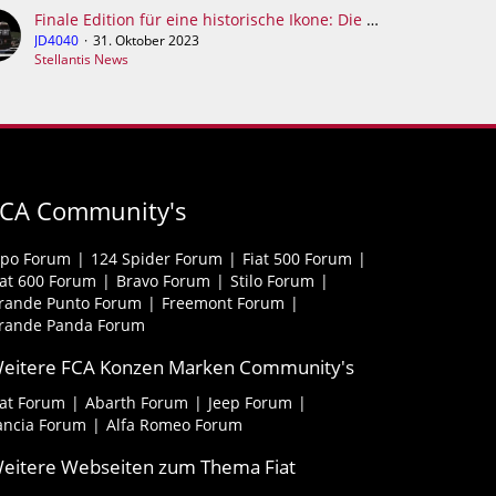
Finale Edition für eine historische Ikone: Die exklusive Edition 2024 RAM 1500 TRX 6.2L Supercharged V8
JD4040
31. Oktober 2023
Stellantis News
FCA Community's
ipo Forum
124 Spider Forum
Fiat 500 Forum
iat 600 Forum
Bravo Forum
Stilo Forum
rande Punto Forum
Freemont Forum
rande Panda Forum
eitere FCA Konzen Marken Community's
iat Forum
Abarth Forum
Jeep Forum
ancia Forum
Alfa Romeo Forum
eitere Webseiten zum Thema Fiat