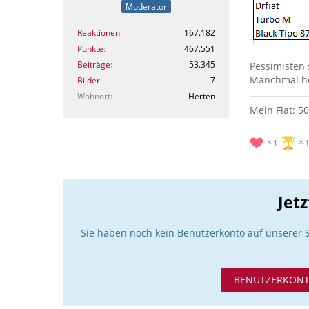
Moderator
Reaktionen
167.182
Punkte
467.551
Beiträge
53.345
Pessimisten
Manchmal hö
Bilder
7
Wohnort
Herten
Mein Fiat: 5
1
Jet
Sie haben noch kein Benutzerkonto auf unserer 
BENUTZERKONT