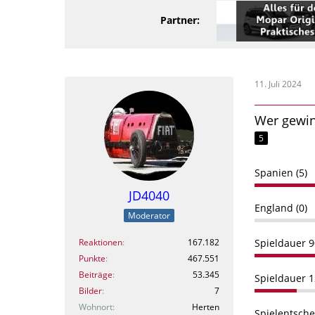
Partner:
11. Juli 2024
Wer gewin
5
Spanien (5)
JD4040
England (0)
Moderator
Reaktionen
167.182
Spieldauer 9
Punkte
467.551
Beiträge
53.345
Spieldauer 1
Bilder
7
Wohnort
Herten
Spielentsche