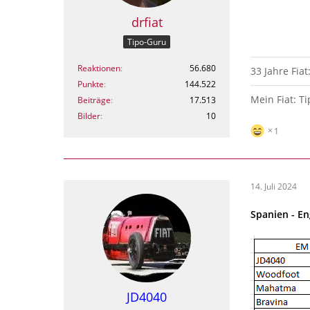
drfiat
Tipo-Guru
Reaktionen
56.680
33 Jahre Fiat
Punkte
144.522
Mein Fiat: T
Beiträge
17.513
Bilder
10
1
14. Juli 2024
Spanien - En
JD4040