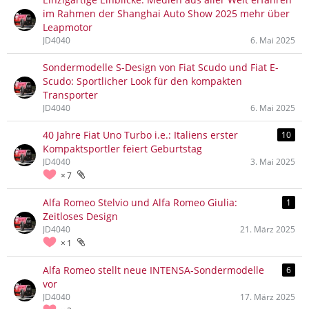
im Rahmen der Shanghai Auto Show 2025 mehr über
Leapmotor
JD4040
6. Mai 2025
Sondermodelle S-Design von Fiat Scudo und Fiat E-
Scudo: Sportlicher Look für den kompakten
Transporter
JD4040
6. Mai 2025
40 Jahre Fiat Uno Turbo i.e.: Italiens erster
10
Kompaktsportler feiert Geburtstag
JD4040
3. Mai 2025
7
Alfa Romeo Stelvio und Alfa Romeo Giulia:
1
Zeitloses Design
JD4040
21. März 2025
1
Alfa Romeo stellt neue INTENSA-Sondermodelle
6
vor
JD4040
17. März 2025