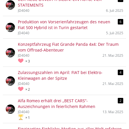
STATEMENTS
JD4040
6. Juli 2025
Produktion von Vorserienfahrzeugen des neuen
6
Fiat 500 Hybrid ist in Turin gestartet
JD4040
5. Juli 2025
Konzeptfahrzeug Fiat Grande Panda 4x4: Der Traum
vom Offroad-Abenteuer
JD4040
21. Mai 2025
3
Zulassungszahlen im April: FIAT bei Elektro-
4
Kleinwagen an der Spitze
JD4040
21. Mai 2025
2
Alfa Romeo erhält drei „BEST CARS“-
2
Auszeichnungen in feierlichem Rahmen
JD4040
13. Mai 2025
1
Einzigartige Einblicke: Medien aus aller Welt erfahren