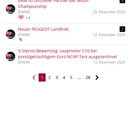
RAM ist offizieller Partner der MXGP
2
Championship
JD4040
25. Dezember 2024
2
Neuer PEUGEOT Landtrek
2
JD4040
12. Dezember 2024
5-Sterne-Bewertung: Leapmotor C10 bei
prestigeträchtigem Euro NCAP-Test ausgezeichnet
JD4040
12. Dezember 2024
1
2
3
4
5
…
28