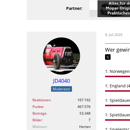
Partner:
8. Juli 2026
Wer gewin
6
1: Norwegen 
JD4040
1: England (4
Moderator
Reaktionen
167.192
1: Spieldaue
Punkte
467.576
Beiträge
53.348
1: Spieldaue
Bilder
7
Wohnort
Herten
1: Spielents