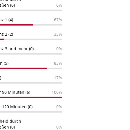
eßen (0)
0%
nz 1 (4)
67%
nz 2 (2)
33%
enz 3 und mehr (0)
0%
n (5)
83%
)
17%
r 90 Minuten (6)
100%
r 120 Minuten (0)
0%
cheid durch
eßen (0)
0%