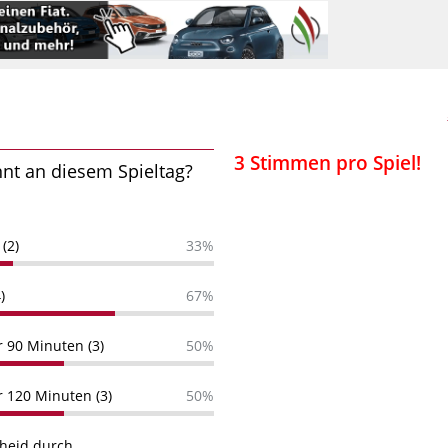
3 Stimmen pro Spiel!
nt an diesem Spieltag?
(2)
33%
)
67%
r 90 Minuten (3)
50%
r 120 Minuten (3)
50%
cheid durch