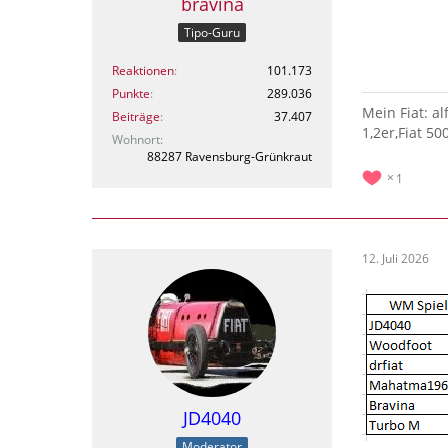
bravina
Tipo-Guru
Reaktionen
101.173
Punkte
289.036
Mein Fiat: a
Beiträge
37.407
1,2er,Fiat 50
Wohnort
88287 Ravensburg-Grünkraut
1
12. Juli 2026
JD4040
Moderator