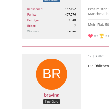
Pessimisten
Reaktionen
167.192
Manchmal hö
Punkte
467.576
Beiträge
53.348
Mein Fiat: 5
Bilder
7
Wohnort
Herten
2
12. Juli 2026
Die Üblichen
bravina
Tipo-Guru