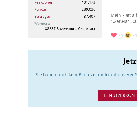
Reaktionen
101.173
Punkte
289.036
Mein Fiat: a
Beiträge
37.407
1,2er,Fiat 50
Wohnort
88287 Ravensburg-Grünkraut
1
Jet
Sie haben noch kein Benutzerkonto auf unserer 
BENUTZERKONT