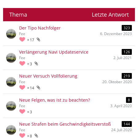
Thema
Letzte Antwort
Der Tipo Nachfolger
323
Fee
6. Dezember 2023
17
Verlängerung Navi Updateservice
126
Fee
2. Juli 2021
3
Neuer Versuch Vollfolierung
219
Fee
20. Oktober 2020
14
Neue Felgen, was ist zu beachten?
8
Fee
3. April 2020
3
Neue Strafen beim Geschwindigkeitsverstoß
144
Fee
24. Juli 2020
8