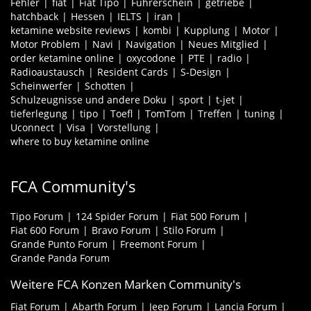
Fehler
fiat
Fiat Tipo
Führerschein
getriebe
hatchback
Hessen
IELTS
iran
ketamine website reviews
kombi
Kupplung
Motor
Motor Problem
Navi
Navigation
Neues Mitglied
order ketamine online
oxycodone
PTE
radio
Radioaustausch
Resident Cards
S-Design
Scheinwerfer
Schotten
Schulzeugnisse und andere Doku
sport
t-jet
tieferlegung
tipo
Toefl
TomTom
Treffen
tuning
Uconnect
Visa
Vorstellung
where to buy ketamine online
FCA Community's
Tipo Forum
124 Spider Forum
Fiat 500 Forum
Fiat 600 Forum
Bravo Forum
Stilo Forum
Grande Punto Forum
Freemont Forum
Grande Panda Forum
Weitere FCA Konzen Marken Community's
Fiat Forum
Abarth Forum
Jeep Forum
Lancia Forum