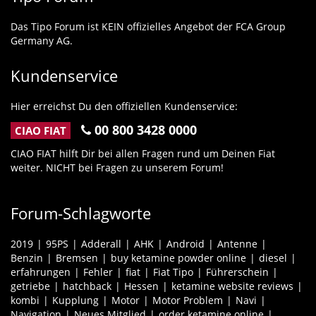
Das Tipo Forum ist KEIN offizielles Angebot der FCA Group
Germany AG.
Kundenservice
Hier erreichst Du den offiziellen Kundenservice:
00 800 3428 0000
CIAO FIAT
CIAO FIAT hilft Dir bei allen Fragen rund um Deinen Fiat
weiter. NICHT bei Fragen zu unserem Forum!
Forum-Schlagworte
2019
95PS
Adderall
AHK
Android
Antenne
Benzin
Bremsen
buy ketamine powder online
diesel
erfahrungen
Fehler
fiat
Fiat Tipo
Führerschein
getriebe
hatchback
Hessen
ketamine website reviews
kombi
Kupplung
Motor
Motor Problem
Navi
Navigation
Neues Mitglied
order ketamine online