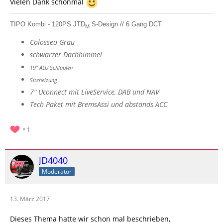
Vielen Dank schonmal
TIPO Kombi - 120PS JTD
S-Design // 6 Gang DCT
M
Colosseo Grau
schwarzer Dachhimmel
19" ALU Schlapfen
Sitzheizung
7" Uconnect mit LiveService, DAB und NAV
Tech Paket mit BremsAssi und abstands ACC
1
JD4040
Moderator
13. März 2017
Dieses Thema hatte wir schon mal beschrieben,