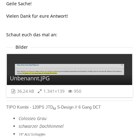
Geile Sache!
Vielen Dank für eure Antwort!
Schaut euch das mal an:
Bilder
Unbenannt.JPG
36,24 kB
1.341×139
950
TIPO Kombi - 120PS JTD
S-Design // 6 Gang DCT
M
Colosseo Grau
schwarzer Dachhimmel
19" ALU Schlapfen