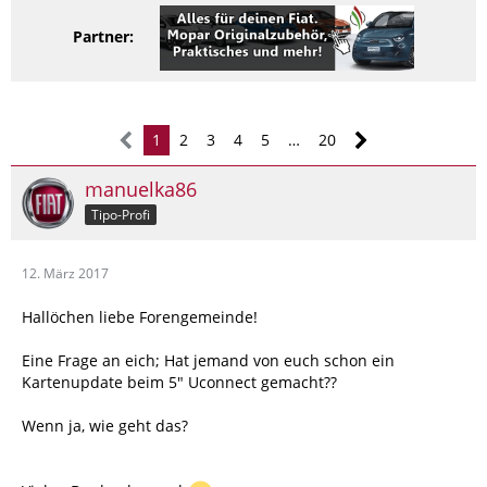
Partner:
1
2
3
4
5
…
20
manuelka86
Tipo-Profi
12. März 2017
Hallöchen liebe Forengemeinde!
Eine Frage an eich; Hat jemand von euch schon ein
Kartenupdate beim 5" Uconnect gemacht??
Wenn ja, wie geht das?