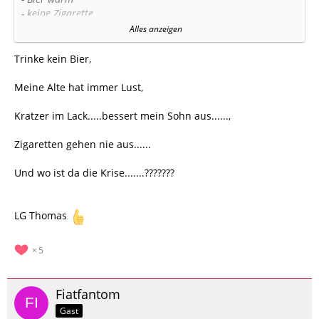
- keine Zigarette
- Alte keine Lust
Alles anzeigen
- Kratzer im Lack
Trinke kein Bier,
Die Prioritäten dürft ihr frei wählen
Meine Alte hat immer Lust,
Kratzer im Lack.....bessert mein Sohn aus......,
Zigaretten gehen nie aus......
Und wo ist da die Krise.......???????
LG Thomas
5
Fiatfantom
Gast