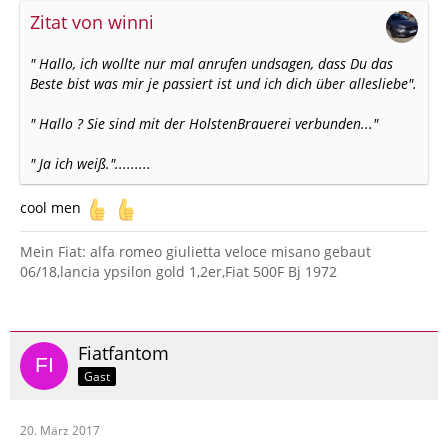
Zitat von winni
" Hallo, ich wollte nur mal anrufen undsagen, dass Du das
Beste bist was mir je passiert ist und ich dich über allesliebe".
" Hallo ? Sie sind mit der HolstenBrauerei verbunden..."
" Ja ich weiß.".........
cool men
Mein Fiat: alfa romeo giulietta veloce misano gebaut
06/18,lancia ypsilon gold 1,2er,Fiat 500F Bj 1972
Fiatfantom
Gast
20. März 2017