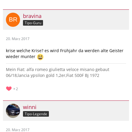
bravina
Tipo-Guru
20. März 2017
krise welche Krise? es wird Frühjahr da werden alte Geister
wieder munter
Mein Fiat: alfa romeo giulietta veloce misano gebaut
06/18,lancia ypsilon gold 1,2er,Fiat 500F Bj 1972
2
winni
Tipo-Legende
20. März 2017