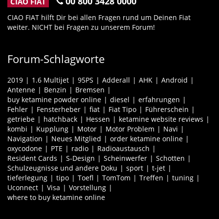
00 800 3428 0000
CIAO FIAT
CIAO FIAT hilft Dir bei allen Fragen rund um Deinen Fiat
weiter. NICHT bei Fragen zu unserem Forum!
Forum-Schlagworte
2019
1.6 Multijet
95PS
Adderall
AHK
Android
Antenne
Benzin
Bremsen
buy ketamine powder online
diesel
erfahrungen
Fehler
Fensterheber
fiat
Fiat Tipo
Führerschein
getriebe
hatchback
Hessen
ketamine website reviews
kombi
Kupplung
Motor
Motor Problem
Navi
Navigation
Neues Mitglied
order ketamine online
oxycodone
PTE
radio
Radioaustausch
Resident Cards
S-Design
Scheinwerfer
Schotten
Schulzeugnisse und andere Doku
sport
t-jet
tieferlegung
tipo
Toefl
TomTom
Treffen
tuning
Uconnect
Visa
Vorstellung
where to buy ketamine online