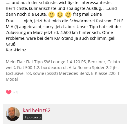
.....und auch der schönste, wichtigste, interessanteste,
herrlichste, kulinarischste und spaßigste Ausflug. .....und
dann noch die Leute,
frag mal Deine
Frau........ojeh, jetzt hat mich die Schwärmerei fast vom T H E
M A (!) abgebracht, sorry. Jetzt aber: Unser Tipo hat seit der
Zulassung im März jetzt rd. 4.500 km hinter sich. Ohne
Probleme, wäre bei dem KM-Stand ja auch schlimm, gell.
Gruß
Karl-Heinz
Mein Fiat: Fiat Tipo SW Lounge 1,4 120 PS, Benziner, Gelato
weiß, Fiat 500 1.2, bordeaux-rot, Alfa Romeo Spider 2.2 jts.
Exclusive, rot, sowie (pssst) Mercedes-Benz, E-Klasse 220, T-
Model
4
karlheinz62
Tipo-Guru