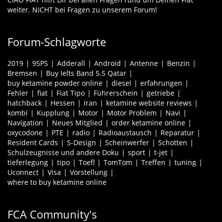
weiter. NICHT bei Fragen zu unserem Forum!
Forum-Schlagworte
2019
95PS
Adderall
Android
Antenne
Benzin
Bremsen
Buy Ielts Band 5.5 Qatar
buy ketamine powder online
diesel
erfahrungen
Fehler
fiat
Fiat Tipo
Führerschein
getriebe
hatchback
Hessen
iran
ketamine website reviews
kombi
Kupplung
Motor
Motor Problem
Navi
Navigation
Neues Mitglied
order ketamine online
oxycodone
PTE
radio
Radioaustausch
Reparatur
Resident Cards
S-Design
Scheinwerfer
Schotten
Schulzeugnisse und andere Doku
sport
t-jet
tieferlegung
tipo
Toefl
TomTom
Treffen
tuning
Uconnect
Visa
Vorstellung
where to buy ketamine online
FCA Community's