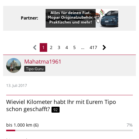
Partner:
1
2
3
4
5
…
417
Mahatma1961
Tipo-Guru
13. Juli 2017
Wieviel Kilometer habt Ihr mit Eurem Tipo
schon geschafft?
92
bis 1.000 km (6)
7%